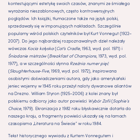
kontestującymi estetykę swoich czasów, znanymi ze śmiałego
wyrażania nieszablonowych, często kontrowersyjnych
poglądów. Ich książki, tłumaczone także na język polski,
sprzedawały się w imponujących nakładach. Szczególnie
popularny wśród polskich czytelników był Kurt Vonnegut (1922–
2007). Do jego najbardziej rozpoznawalnych dzieł należały
wówczas
Kocia kołyska
(
Cat’s Cradle
, 1963, wyd. pol. 1971) i
Śniadanie mistrzów
(
Breakfast of Champions
, 1973, wyd. pol.
1977), a w szczególności słynna
Rzeźnia numer pięć
(
Slaughterhouse‑Five
, 1969, wyd. pol. 1972), inspirowana
osobistymi doświadczeniami autora, gdy jako amerykański
jeniec wojenny w 1945 roku przeżył naloty dywanowe aliantów
na Drezno. William Styron (1925–2006) z kolei znany był
polskiemu odbiorcy jako autor powieści
Wybór Zofii
(
Sophie’s
Choice
, 1979). Ekranizacja z 1982 roku błyskawicznie dotarła do
naszego kraju, a fragmenty powieści ukazały się na łamach
czasopisma „Literatura na Świecie” w roku 1984.
Tekst historycznego wywiadu z Kurtem Vonnegutem i