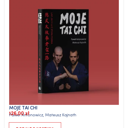
MOJE TAI CHI
126,00
zł
Paweł Antonowicz
,
Mateusz Kajnath