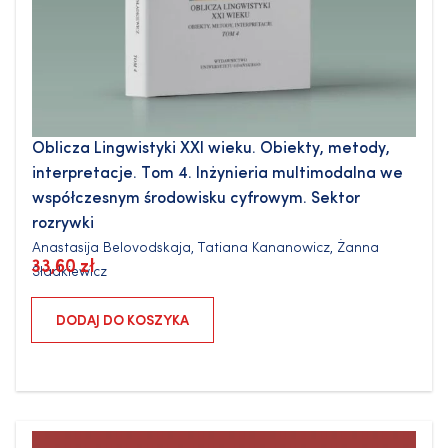
Oblicza Lingwistyki XXI wieku. Obiekty, metody,
interpretacje. Tom 4. Inżynieria multimodalna we
współczesnym środowisku cyfrowym. Sektor
rozrywki
Anastasija Belovodskaja
,
Tatiana Kananowicz
,
Żanna
33,60
zł
Sładkiewicz
DODAJ DO KOSZYKA