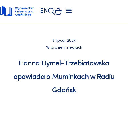
EN
ZAKŁAD POLIGRAFII
KSIĘGARNIA UNIWERSYTECKA
KSIĘGARNIA ONLINE
8 lipca, 2024
W prasie i mediach
Hanna Dymel-Trzebiatowska
opowiada o Muminkach w Radiu
Gdańsk