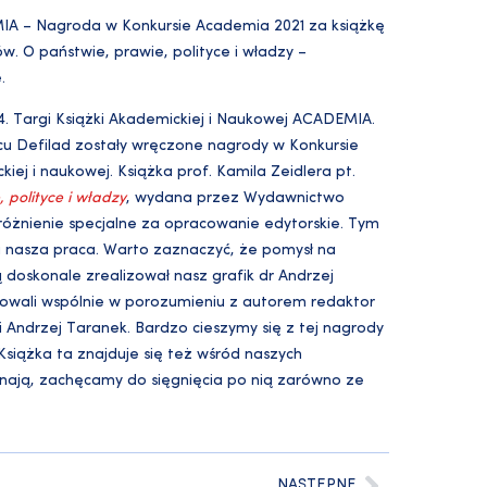
MIA – Nagroda w Konkursie Academia 2021 za książkę
w. O państwie, prawie, polityce i władzy –
.
4. Targi Książki Akademickiej i Naukowej ACADEMIA.
cu Defilad zostały wręczone nagrody w Konkursie
iej i naukowej. Książka prof. Kamila Zeidlera pt.
 polityce i władzy
, wydana przez Wydawnictwo
różnienie specjalne za opracowanie edytorskie. Tym
 nasza praca. Warto zaznaczyć, że pomysł na
ą doskonale zrealizował nasz grafik dr Andrzej
owali wspólnie w porozumieniu z autorem redaktor
 Andrzej Taranek. Bardzo cieszymy się z tej nagrody
 Książka ta znajduje się też wśród naszych
e znają, zachęcamy do sięgnięcia po nią zarówno ze
NASTĘPNE