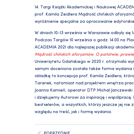
14. Targi Książki Akademickiej i Naukowej ACADE
prof. Kamila Zeidlera Mądrość chińskich aforyzmó
wyróżnienie specjalne za opracowanie edytorskie
W dniach 10-13 września w Warszawie odbyły się 1
Podczas Targów 10 września o godz. 14.00 na Pla
ACADEMIA 2021 dla najlepszej publikacji akademick
Mądrość chińskich aforyzmów. O państwie, prawie,
Uniwersytetu Gdańskiego w 2020 r. otrzymała wy
samym doceniona została także forma wydania i
okładkę to koncepcja prof. Kamila Zeidlera, któr
Taranek, natomiast nad projektem wnętrza prac
Joanna Kamień, operator DTP Michał Janczewski i
i dziękujemy Autorowi za inspirację i współpracę.
bestselerów, a wszystkich, którzy jeszcze jej ni
względu na treść, jak i formę wydania.
POPRZEDNIE