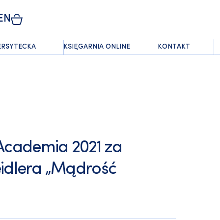
EN
ERSYTECKA
KSIĘGARNIA ONLINE
KONTAKT
Academia 2021 za
eidlera „Mądrość