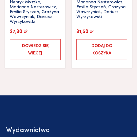
Henryk Myszka
,
Marianna Nesterowicz
,
Marianna Nesterowicz
,
Emilia Styczeń
,
Grażyna
Emilia Styczeń
,
Grażyna
Wawrzyniak
,
Dariusz
Wawrzyniak
,
Dariusz
Wyrzykowski
Wyrzykowski
27,30
zł
31,50
zł
DOWIEDZ SIĘ
DODAJ DO
WIĘCEJ
KOSZYKA
Wydawnictwo