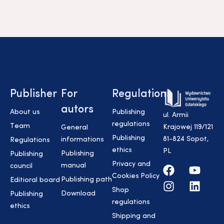
Publisher
For
Regulations
autors
About us
Publishing
ul. Armii
regulations
Team
Krajowej 119/121
General
Publishing
81-824 Sopot,
informations
Regulations
ethics
PL
Publishing
Publishing
Privacy and
manual
council
Cookies Policy
Publishing path
Editioral board
Shop
Download
Publishing
regulations
ethics
Shipping and