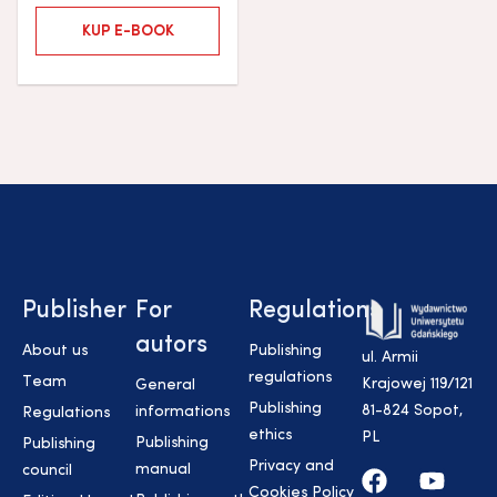
KUP E-BOOK
Publisher
For
Regulations
autors
About us
Publishing
ul. Armii
regulations
Team
Krajowej 119/121
General
Publishing
81-824 Sopot,
informations
Regulations
ethics
PL
Publishing
Publishing
Privacy and
manual
council
Cookies Policy