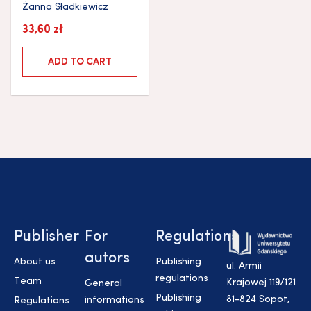
Żanna Sładkiewicz
33,60
zł
ADD TO CART
Publisher
For
Regulations
autors
About us
Publishing
ul. Armii
regulations
Team
Krajowej 119/121
General
Publishing
81-824 Sopot,
informations
Regulations