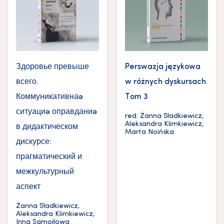
Здоровье превыше
Perswazja językowa
всего.
w różnych dyskursach.
Коммуникативная
Tom 3
ситуация оправдания
red.
Żanna Sładkiewicz
,
Aleksandra Klimkiewicz
,
в дидактическом
Marta Noińska
дискурсе:
прагматический и
межкультурный
аспект
Żanna Sładkiewicz
,
Aleksandra Klimkiewicz
,
Inna Samojłowa