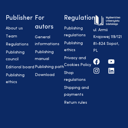
Publisher
For
Regulations
autors
About us
Publishing
ul. Armii
regulations
Team
Krajowej 119/121
General
Publishing
81-824 Sopot,
informations
Regulations
ethics
PL
Publishing
Publishing
Privacy and
manual
council
Cookies Policy
Publishing path
Editioral board
Shop
Download
Publishing
regulations
ethics
Shipping and
payments
Return rules