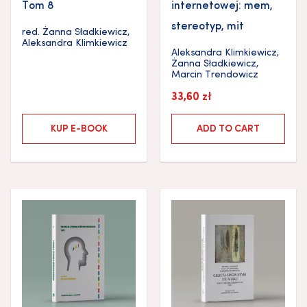
Tom 8
internetowej: mem,
stereotyp, mit
red.
Żanna Sładkiewicz
,
Aleksandra Klimkiewicz
Aleksandra Klimkiewicz
,
Żanna Sładkiewicz
,
Marcin Trendowicz
33,60
zł
KUP E-BOOK
ADD TO CART