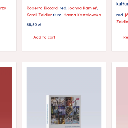
kultu
erzy
Roberto Riccardi
red.
Joanna Kamień
,
Kamil Zeidler
tłum.
Hanna Kostołowska
red.
J
Zeidle
58,80
zł
Add to cart
Re