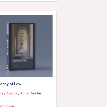
sophy of Law
erzy Zajadło
,
Kamil Zeidler
ad more