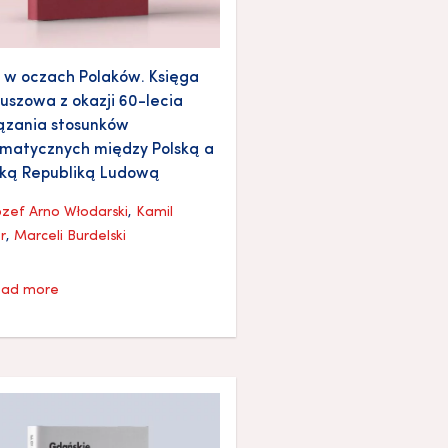
 w oczach Polaków. Księga
euszowa z okazji 60-lecia
ązania stosunków
matycznych między Polską a
ską Republiką Ludową
ózef Arno Włodarski
,
Kamil
r
,
Marceli Burdelski
ad more