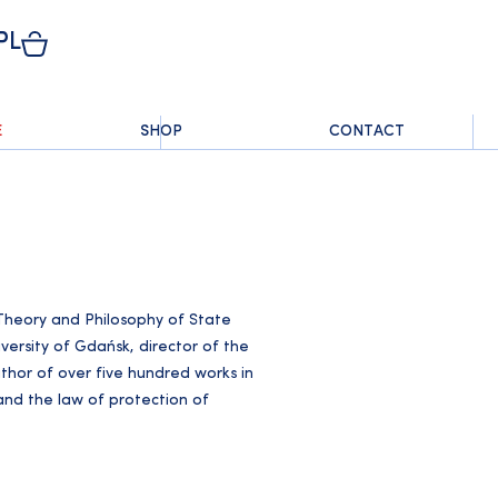
PL
E
SHOP
CONTACT
 Theory and Philosophy of State
versity of Gdańsk, director of the
uthor of over five hundred works in
 and the law of protection of