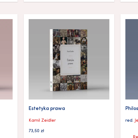
Estetyka prawa
Philo
Kamil Zeidler
red.
J
73,50
zł
Re