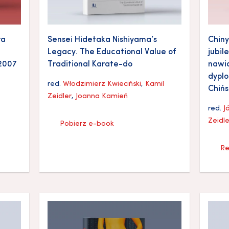
ra
Sensei Hidetaka Nishiyama’s
Chiny
Legacy. The Educational Value of
jubil
 2007
Traditional Karate-do
nawi
dyplo
red.
Włodzimierz Kwieciński
,
Kamil
Chiń
Zeidler
,
Joanna Kamień
red.
J
Zeidle
Pobierz e-book
Re