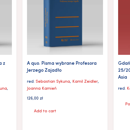
a z
A quo. Pisma wybrane Profesora
Gdańs
Jerzego Zajadło
25/20
Asia
red.
Sebastian Sykuna
,
Kamil Zeidler
,
kuna
,
Joanna Kamień
red.
K
126,00
zł
Po
Add to cart