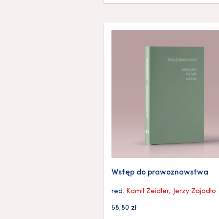
Wstęp do prawoznawstwa
red.
Kamil Zeidler
,
Jerzy Zajadło
58,80
zł