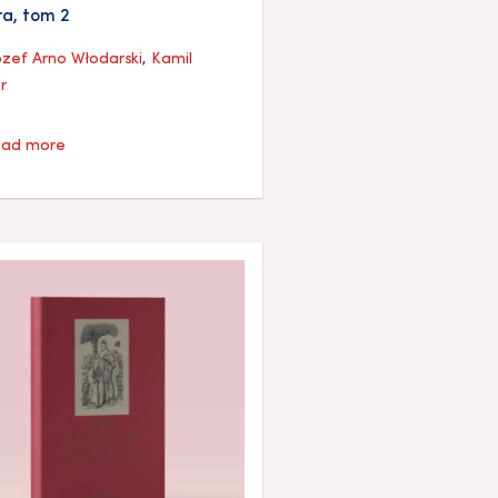
ra, tom 2
ózef Arno Włodarski
,
Kamil
r
ad more