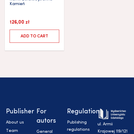
Kamień
126,00
zł
ADD TO CART
Publisher
For
Regulations
autors
About us
Publishing
ul. Armii
regulations
Team
Krajowej 119/121
General