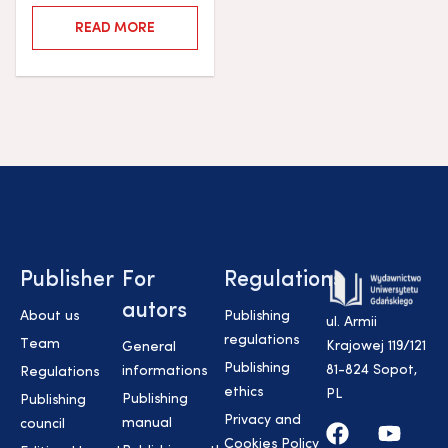
READ MORE
Publisher
For
Regulations
autors
About us
Publishing
ul. Armii
regulations
Team
Krajowej 119/121
General
Publishing
81-824 Sopot,
informations
Regulations
ethics
PL
Publishing
Publishing
Privacy and
manual
council
Cookies Policy