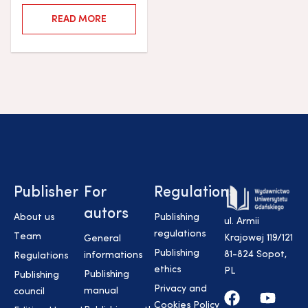
READ MORE
Publisher
For
Regulations
autors
About us
Publishing
ul. Armii
regulations
Team
Krajowej 119/121
General
Publishing
81-824 Sopot,
informations
Regulations
ethics
PL
Publishing
Publishing
Privacy and
manual
council
Cookies Policy