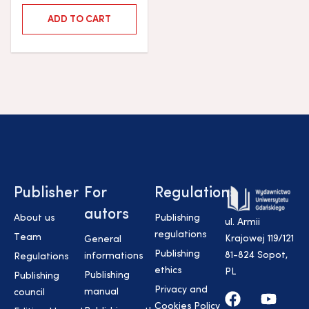
ADD TO CART
Publisher
For
Regulations
autors
About us
Publishing
ul. Armii
regulations
Team
Krajowej 119/121
General
Publishing
81-824 Sopot,
informations
Regulations
ethics
PL
Publishing
Publishing
Privacy and
manual
council
Cookies Policy