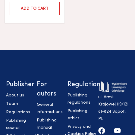
ADD TO CART
Publisher
For
Regulations
autors
About us
Publishing
ul. Armii
regulations
Team
Krajowej 119/121
General
Publishing
81-824 Sopot,
informations
Regulations
ethics
PL
Publishing
Publishing
Privacy and
manual
council
Cookies Policy