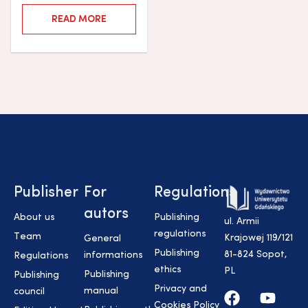
READ MORE
Publisher
For
Regulations
autors
About us
Publishing
ul. Armii
regulations
Team
Krajowej 119/121
General
Publishing
81-824 Sopot,
informations
Regulations
ethics
PL
Publishing
Publishing
Privacy and
manual
council
Cookies Policy