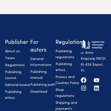
Publisher
For
Regulations
autors
About us
Publishing
ul. Armii
regulations
Team
Krajowej 119/121
General
Publishing
81-824 Sopot,
informations
Regulations
ethics
PL
Publishing
Publishing
Privacy and
manual
council
Cookies Policy
Publishing path
Editioral board
Shop
Download
Publishing
regulations
ethics
Shipping and
payments