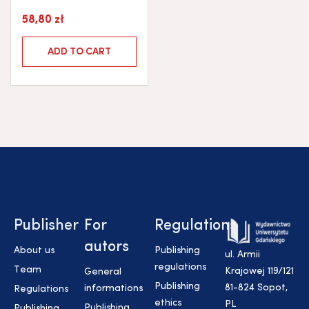
58,80
zł
ADD TO CART
Publisher
For
Regulations
autors
About us
Publishing
ul. Armii
regulations
Team
Krajowej 119/121
General
Publishing
81-824 Sopot,
informations
Regulations
ethics
PL
Publishing
Publishing