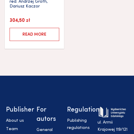
red.
Andrzej Groth
,
Dariusz Kaczor
304,50
zł
READ MORE
Publisher
For
Regulations
autors
About us
Publishing
ul. Armii
regulations
Team
Krajowej 119/121
General