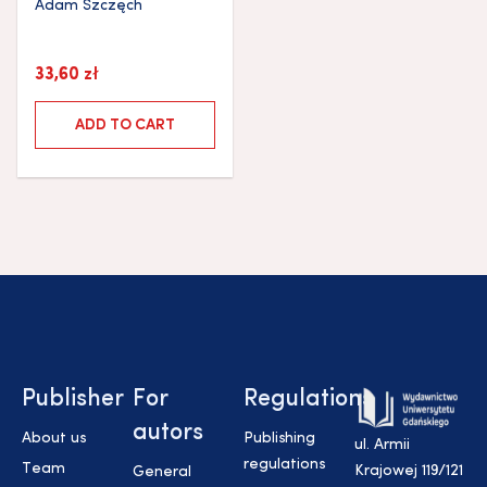
Adam Szczęch
33,60
zł
ADD TO CART
Publisher
For
Regulations
autors
About us
Publishing
ul. Armii
regulations
Team
Krajowej 119/121
General