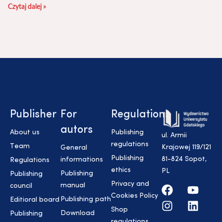
Czytaj dalej »
Publisher
For
Regulations
autors
About us
Publishing
ul. Armii
regulations
Team
Krajowej 119/121
General
Publishing
81-824 Sopot,
informations
Regulations
ethics
PL
Publishing
Publishing
Privacy and
manual
council
Cookies Policy
Publishing path
Editioral board
Shop
Download
Publishing
regulations