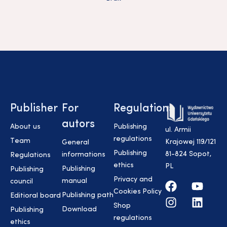
Publisher
For
Regulations
autors
About us
Publishing
ul. Armii
regulations
Team
Krajowej 119/121
General
Publishing
81-824 Sopot,
informations
Regulations
ethics
PL
Publishing
Publishing
Privacy and
manual
council
Cookies Policy
Publishing path
Editioral board
Shop
Download
Publishing
regulations
ethics