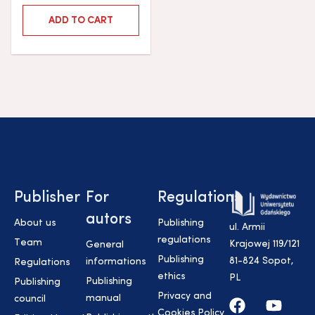
ADD TO CART
Publisher
For
Regulations
autors
About us
Publishing
ul. Armii
regulations
Team
Krajowej 119/121
General
Publishing
81-824 Sopot,
informations
Regulations
ethics
PL
Publishing
Publishing
Privacy and
manual
council
Cookies Policy