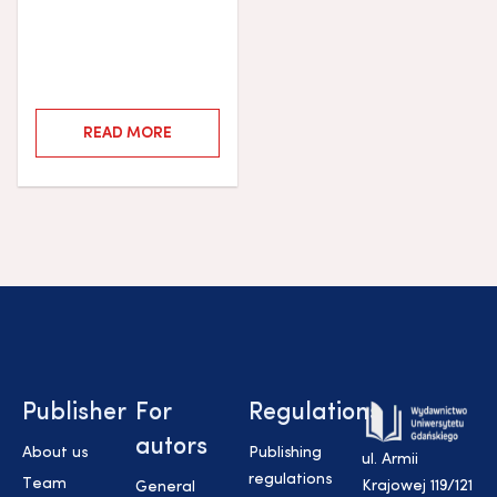
READ MORE
Publisher
For
Regulations
autors
About us
Publishing
ul. Armii
regulations
Team
Krajowej 119/121
General