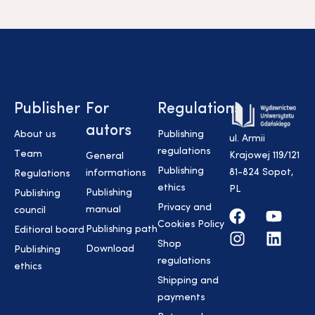
Publisher
For
Regulations
autors
About us
Publishing
ul. Armii
regulations
Team
Krajowej 119/121
General
Publishing
81-824 Sopot,
informations
Regulations
ethics
PL
Publishing
Publishing
Privacy and
manual
council
Cookies Policy
Publishing path
Editioral board
Shop
Download
Publishing
regulations
ethics
Shipping and
payments