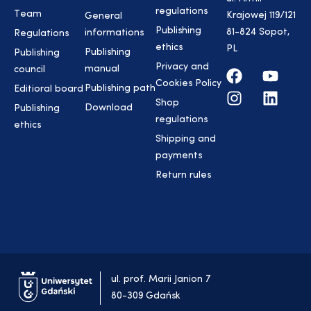
regulations
Team
Krajowej 119/121
General
Publishing
81-824 Sopot,
informations
Regulations
ethics
PL
Publishing
Publishing
Privacy and
manual
council
Cookies Policy
Publishing path
Editioral board
Shop
Download
Publishing
regulations
ethics
Shipping and
payments
Return rules
ul. prof. Marii Janion 7
80-309 Gdańsk