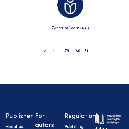
Zygmunt Warnke (1)
«
1
…
79
80
81
Publisher
For
Regulations
autors
About us
Publishing
ul. Armii