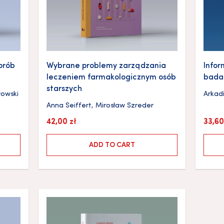
prób
Wybrane problemy zarządzania
Infor
leczeniem farmakologicznym osób
badan
starszych
łowski
Arkad
Anna Seiffert
,
Mirosław Szreder
42,00
zł
33,6
ADD TO CART