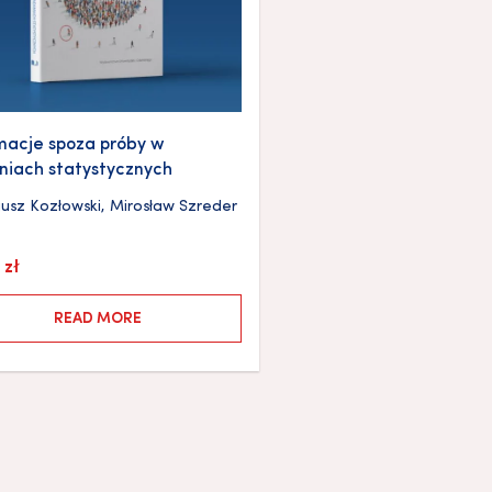
macje spoza próby w
iach statystycznych
iusz Kozłowski
,
Mirosław Szreder
0
zł
READ MORE