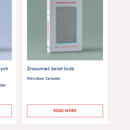
wych
Zrozumieć świat liczb
Mirosław Szreder
der
READ MORE