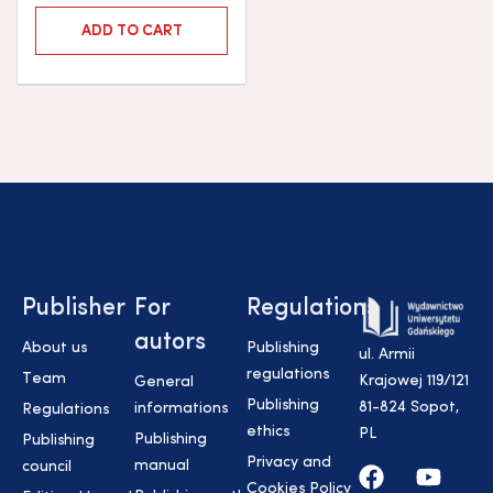
ADD TO CART
Publisher
For
Regulations
autors
About us
Publishing
ul. Armii
regulations
Team
Krajowej 119/121
General
Publishing
81-824 Sopot,
informations
Regulations
ethics
PL
Publishing
Publishing
Privacy and
manual
council
Cookies Policy