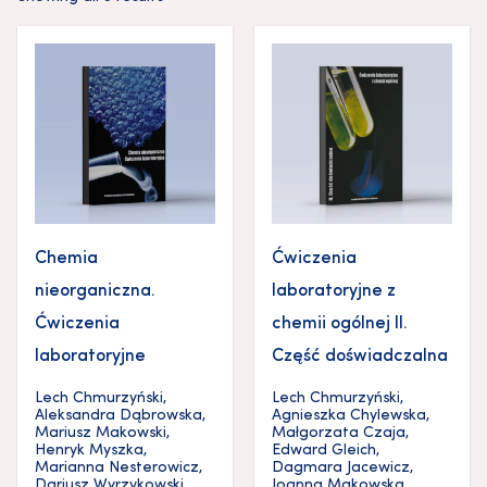
Chemia
Ćwiczenia
nieorganiczna.
laboratoryjne z
Ćwiczenia
chemii ogólnej II.
laboratoryjne
Część doświadczalna
Lech Chmurzyński
,
Lech Chmurzyński
,
Aleksandra Dąbrowska
,
Agnieszka Chylewska
,
Mariusz Makowski
,
Małgorzata Czaja
,
Henryk Myszka
,
Edward Gleich
,
Marianna Nesterowicz
,
Dagmara Jacewicz
,
Dariusz Wyrzykowski
Joanna Makowska
,