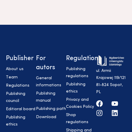
Publisher
For
Regulations
autors
About us
Publishing
ul. Armii
regulations
Team
Krajowej 119/121
General
Publishing
81-824 Sopot,
informations
Regulations
ethics
PL
Publishing
Publishing
Privacy and
manual
council
Cookies Policy
Publishing path
Editioral board
Shop
Download
Publishing
regulations
ethics
Shipping and