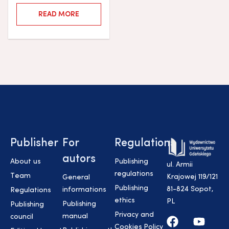
READ MORE
Publisher
For
Regulations
autors
About us
Publishing
ul. Armii
regulations
Team
Krajowej 119/121
General
Publishing
81-824 Sopot,
informations
Regulations
ethics
PL
Publishing
Publishing
Privacy and
manual
council
Cookies Policy