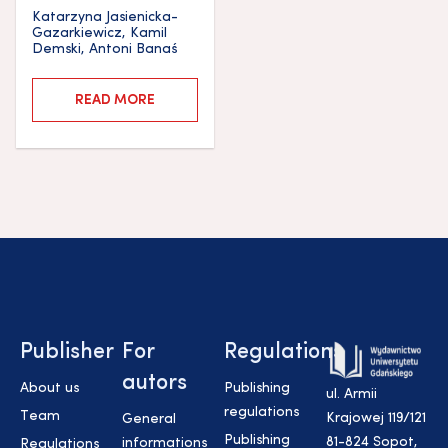
Katarzyna Jasienicka-
Gazarkiewicz
,
Kamil
Demski
,
Antoni Banaś
READ MORE
Publisher
For
Regulations
autors
About us
Publishing
ul. Armii
regulations
Team
Krajowej 119/121
General
Publishing
81-824 Sopot,
informations
Regulations