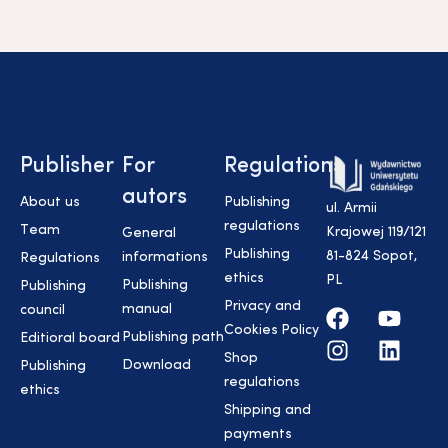
Publisher
For
Regulations
autors
About us
Publishing
ul. Armii
regulations
Team
Krajowej 119/121
General
Publishing
81-824 Sopot,
informations
Regulations
ethics
PL
Publishing
Publishing
Privacy and
manual
council
Cookies Policy
Publishing path
Editioral board
Shop
Download
Publishing
regulations
ethics
Shipping and
payments