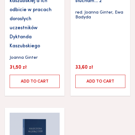
kaszubskiej a ich
słucham… 2
odbicie w pracach
red.
Joanna Ginter
,
Ewa
Badyda
dorosłych
uczestników
Dyktanda
Kaszubskiego
Joanna Ginter
31,50
zł
33,60
zł
ADD TO CART
ADD TO CART