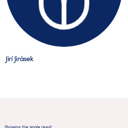
Jirí Jirásek
Showing the single result