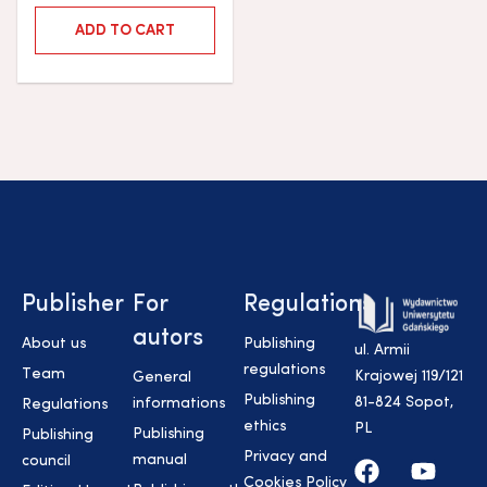
ADD TO CART
Publisher
For
Regulations
autors
About us
Publishing
ul. Armii
regulations
Team
Krajowej 119/121
General
Publishing
81-824 Sopot,
informations
Regulations
ethics
PL
Publishing
Publishing
Privacy and
manual
council
Cookies Policy