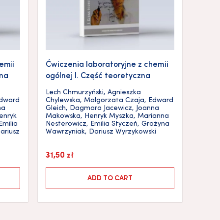
emii
Ćwiczenia laboratoryjne z chemii
lna
ogólnej I. Część teoretyczna
Lech Chmurzyński
,
Agnieszka
dward
Chylewska
,
Małgorzata Czaja
,
Edward
na
Gleich
,
Dagmara Jacewicz
,
Joanna
enryk
Makowska
,
Henryk Myszka
,
Marianna
Emilia
Nesterowicz
,
Emilia Styczeń
,
Grażyna
ariusz
Wawrzyniak
,
Dariusz Wyrzykowski
31,50
zł
ADD TO CART