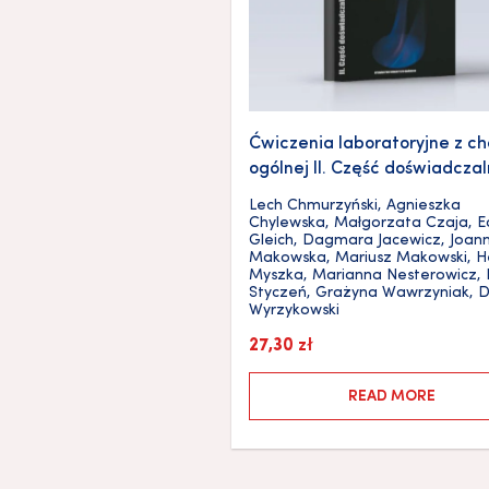
Ćwiczenia laboratoryjne z ch
ogólnej II. Część doświadcza
Lech Chmurzyński
,
Agnieszka
Chylewska
,
Małgorzata Czaja
,
E
Gleich
,
Dagmara Jacewicz
,
Joan
Makowska
,
Mariusz Makowski
,
H
Myszka
,
Marianna Nesterowicz
,
Styczeń
,
Grażyna Wawrzyniak
,
D
Wyrzykowski
27,30
zł
READ MORE