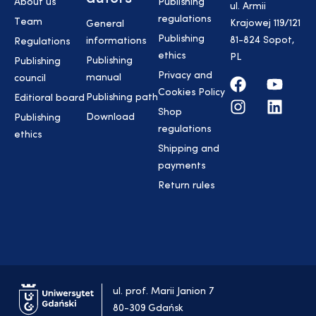
About us
Publishing
ul. Armii
regulations
Team
Krajowej 119/121
General
Publishing
81-824 Sopot,
informations
Regulations
ethics
PL
Publishing
Publishing
Privacy and
manual
council
Cookies Policy
Publishing path
Editioral board
Shop
Download
Publishing
regulations
ethics
Shipping and
payments
Return rules
ul. prof. Marii Janion 7
80-309 Gdańsk