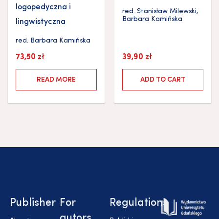
logopedyczna i
red.
Stanisław Milewski
,
Barbara Kamińska
lingwistyczna
red.
Barbara Kamińska
73,50
zł
39,90
zł
READ MORE
ADD TO CART
Publisher
For
Regulations
autors