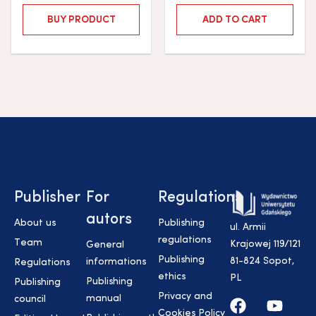
BUY PRODUCT
ADD TO CART
Publisher
For
Regulations
autors
About us
Publishing
ul. Armii
regulations
Team
Krajowej 119/121
General
Publishing
81-824 Sopot,
informations
Regulations
ethics
PL
Publishing
Publishing
Privacy and
manual
council
Cookies Policy