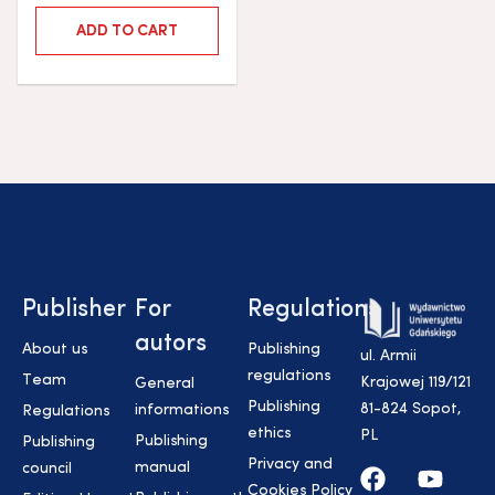
ADD TO CART
Publisher
For
Regulations
autors
About us
Publishing
ul. Armii
regulations
Team
Krajowej 119/121
General
Publishing
81-824 Sopot,
informations
Regulations
ethics
PL
Publishing
Publishing
Privacy and
manual
council
Cookies Policy