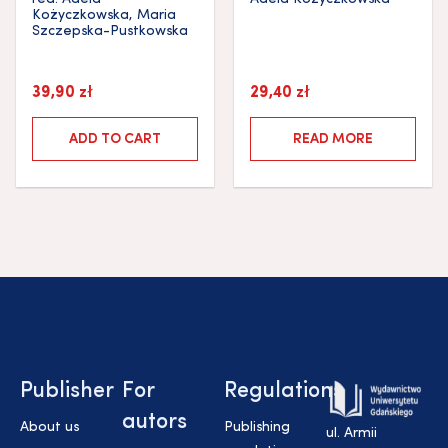
Kożyczkowska
,
Maria
Szczepska-Pustkowska
39,90
zł
29,40
zł
ADD TO CART
READ MORE
Publisher
For
Regulations
autors
About us
Publishing
ul. Armii