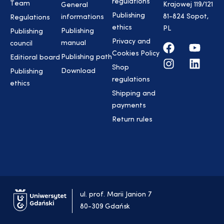
regulations
Team
Krajowej 119/121
General
Publishing
81-824 Sopot,
informations
Regulations
ethics
PL
Publishing
Publishing
Privacy and
manual
council
Cookies Policy
Publishing path
Editioral board
Shop
Download
Publishing
regulations
ethics
Shipping and
payments
Return rules
ul. prof. Marii Janion 7
80-309 Gdańsk