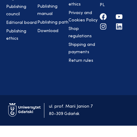
ethics
PL
Publishing
Publishing
Privacy and
manual
council
Cookies Policy
Publishing path
Editioral board
Shop
Download
Publishing
regulations
ethics
Shipping and
payments
Return rules
ul. prof. Marii Janion 7
80-309 Gdańsk