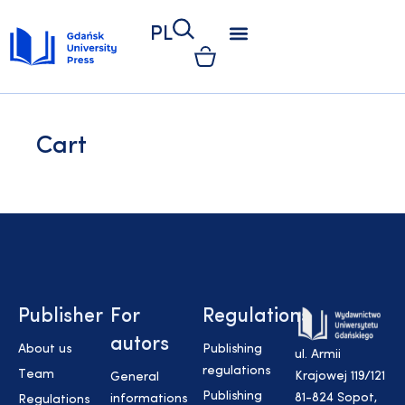
PL
PRINTING DEPARTMENT
KSIĘGARNIA UNIWERSYTECKA
KSIĘGARNIA ONLINE
RADA WYDAWNICTWA
KOLEGIUM REDAKCYJNE
ETYKA WYDAWNICZA
PUBLISHING REGULATIONS
KONKURS WYDAWNICTWA
INFORMACJE DLA KLIENTÓW
GETTING PUBLISHED
ŚCIEŻKA WYDAWNICZA
INSTRUKCJA WYDAWNICZA
FORMULARZE DO POBRANIA
GENERAL INFORMATIONS
Cart
Publisher
For
Regulations
autors
About us
Publishing
ul. Armii
regulations
Team
Krajowej 119/121
General
Publishing
81-824 Sopot,
informations
Regulations