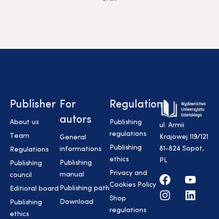
Publisher
For
Regulations
autors
About us
Publishing
ul. Armii
regulations
Team
Krajowej 119/121
General
Publishing
81-824 Sopot,
informations
Regulations
ethics
PL
Publishing
Publishing
Privacy and
manual
council
Cookies Policy
Publishing path
Editioral board
Shop
Download
Publishing
regulations
ethics