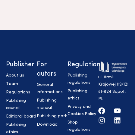
Publisher
For
Regulations
autors
About us
Publishing
ul. Armii
regulations
Team
Krajowej 119/121
General
Publishing
81-824 Sopot,
informations
Regulations
ethics
PL
Publishing
Publishing
Privacy and
manual
council
Cookies Policy
Publishing path
Editioral board
Shop
Download
Publishing
regulations
ethics