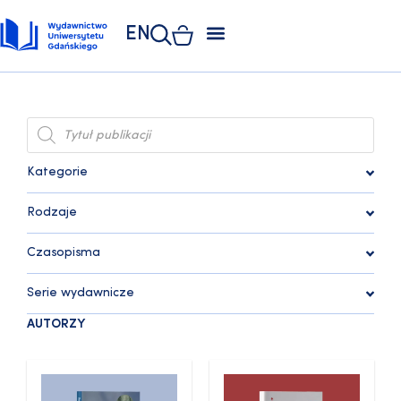
EN
ZAKŁAD POLIGRAFII
KSIĘGARNIA UNIWERSYTECKA
KSIĘGARNIA ONLINE
Kategorie
Rodzaje
Czasopisma
Serie wydawnicze
AUTORZY