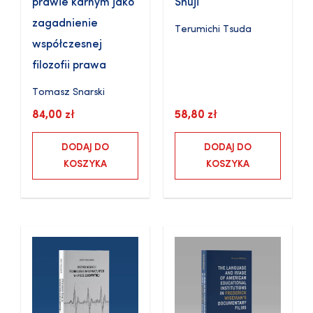
prawie karnym jako
Shūji
zagadnienie
Terumichi Tsuda
współczesnej
filozofii prawa
Tomasz Snarski
84,00
zł
58,80
zł
DODAJ DO
DODAJ DO
KOSZYKA
KOSZYKA