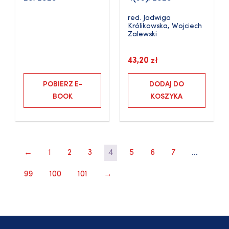
red.
Jadwiga
Królikowska
,
Wojciech
Zalewski
43,20
zł
POBIERZ E-
DODAJ DO
BOOK
KOSZYKA
←
1
2
3
4
5
6
7
…
99
100
101
→