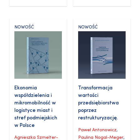
NOWOŚĆ
NOWOŚĆ
Ekonomia
Transformacja
współdzielenia i
wartości
mikromobilność w
przedsiębiorstwa
logistyce miast i
poprzez
stref podmiejskich
restrukturyzację.
w Polsce
Paweł Antonowicz
,
Agnieszka Szmelter-
Paulina Nogal-Meger
,