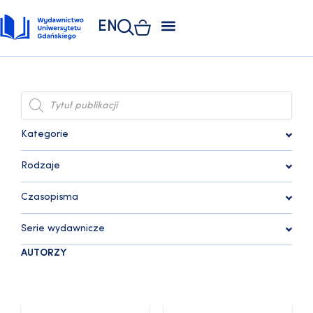
EN
ZAKŁAD POLIGRAFII
KSIĘGARNIA UNIWERSYTECKA
KSIĘGARNIA ONLINE
Kategorie
Rodzaje
Czasopisma
Serie wydawnicze
AUTORZY