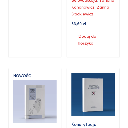
Belovodskaja
,
Tatiana
Kananowicz
,
Żanna
Sładkiewicz
33,60
zł
Dodaj do
koszyka
NOWOŚĆ
Konstytucja