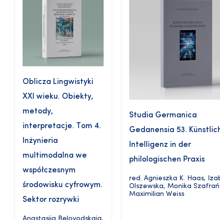
Oblicza Lingwistyki
XXI wieku. Obiekty,
metody,
Studia Germanica
interpretacje. Tom 4.
Gedanensia 53. Künstlic
Inżynieria
Intelligenz in der
multimodalna we
philologischen Praxis
współczesnym
red.
Agnieszka K. Haas
,
Iza
środowisku cyfrowym.
Olszewska
,
Monika Szafrań
Maximilian Weiss
Sektor rozrywki
Anastasija Belovodskaja
,