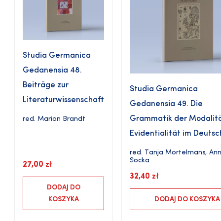
Studia Germanica
Gedanensia 48.
Beiträge zur
Studia Germanica
Literaturwissenschaft
Gedanensia 49. Die
Grammatik der Modalit
red.
Marion Brandt
Evidentialität im Deuts
red.
Tanja Mortelmans
,
An
Socka
27,00
zł
32,40
zł
DODAJ DO
KOSZYKA
DODAJ DO KOSZYKA