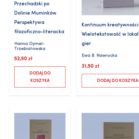
Przechadzki po
Dolinie Muminków.
Perspektywa
Kontinuum kreatywności
filozoficzno-literacka
Wielotekstowość w lokali
gier
Hanna Dymel-
Trzebiatowska
Ewa B. Nawrocka
52,50
zł
31,50
zł
DODAJ DO
KOSZYKA
DODAJ DO KOSZYKA