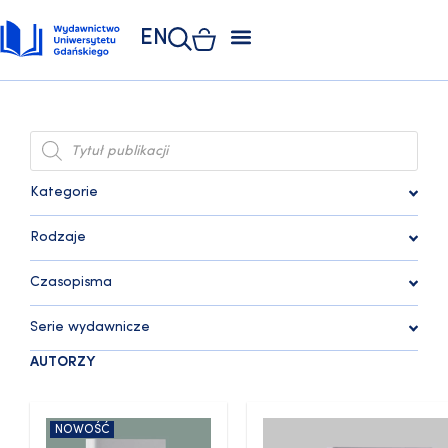
EN
ZAKŁAD POLIGRAFII
KSIĘGARNIA UNIWERSYTECKA
KSIĘGARNIA ONLINE
Kategorie
Rodzaje
Czasopisma
Serie wydawnicze
AUTORZY
NOWOŚĆ