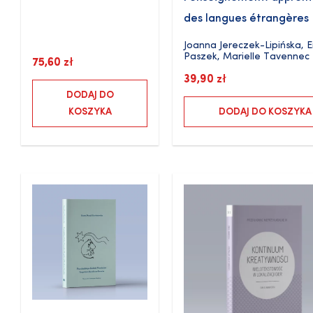
des langues étrangères
Joanna Jereczek-Lipińska
,
E
Paszek
,
Marielle Tavennec
75,60
zł
39,90
zł
DODAJ DO
KOSZYKA
DODAJ DO KOSZYKA