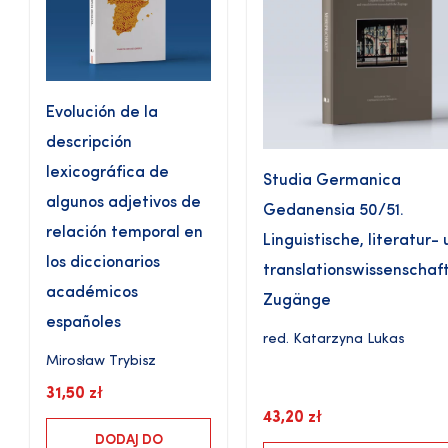
Evolución de la
descripción
lexicográfica de
Studia Germanica
algunos adjetivos de
Gedanensia 50/51.
relación temporal en
Linguistische, literatur-
los diccionarios
translationswissenschaft
académicos
Zugänge
españoles
red.
Katarzyna Lukas
Mirosław Trybisz
31,50
zł
43,20
zł
DODAJ DO