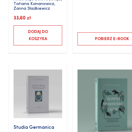
Tatiana Kananowicz
,
Żanna Sładkiewicz
33,60
zł
DODAJ DO
KOSZYKA
POBIERZ E-BOOK
Studia Germanica