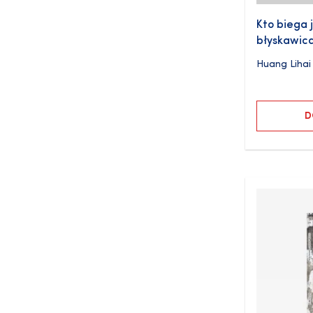
Kto biega j
błyskawic
Huang Lihai
D