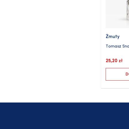
Żmuty
Tomasz Sna
25,20
zł
D