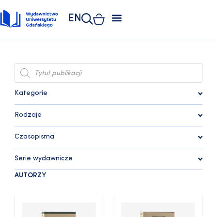
EN
ZAKŁAD POLIGRAFII
KSIĘGARNIA UNIWERSYTECKA
KSIĘGARNIA ONLINE
Kategorie
Rodzaje
Czasopisma
Serie wydawnicze
AUTORZY