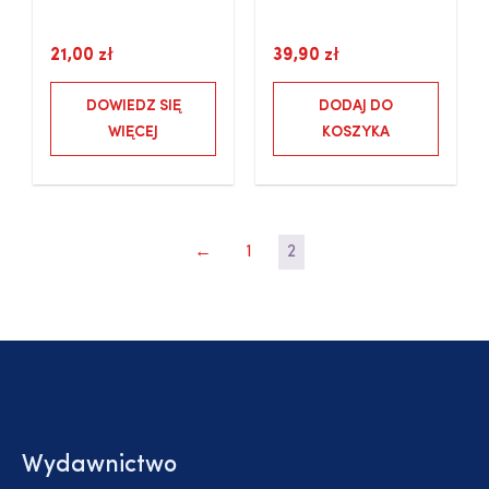
21,00
zł
39,90
zł
DOWIEDZ SIĘ
DODAJ DO
WIĘCEJ
KOSZYKA
←
1
2
Wydawnictwo