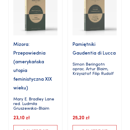
Mizora:
Pamiętniki
Przepowiednia
Gaudentia di Lucca
(amerykańska
Simon Beringotn
oprac.
Artur Blaim
,
utopia
Krzysztof Filip Rudolf
feministyczna XIX
wieku)
Mary E. Bradley Lane
red.
Ludmiła
Gruszewska-Blaim
23,10
zł
25,20
zł