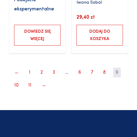
Podejście
Iwona Sobol
eksperymentalne
29,40
zł
DOWIEDZ SIĘ
DODAJ DO
WIĘCEJ
KOSZYKA
←
1
2
3
…
6
7
8
9
10
11
→