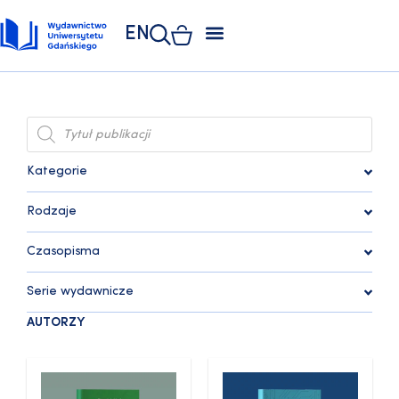
EN
ZAKŁAD POLIGRAFII
KSIĘGARNIA UNIWERSYTECKA
KSIĘGARNIA ONLINE
Kategorie
Rodzaje
Czasopisma
Serie wydawnicze
AUTORZY