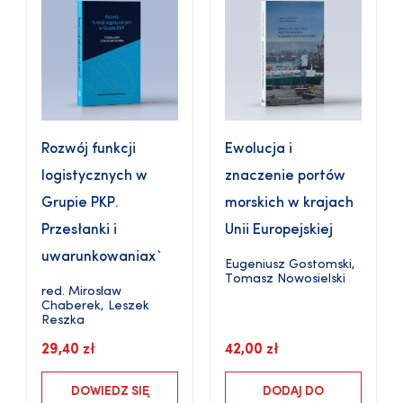
Rozwój funkcji
Ewolucja i
logistycznych w
znaczenie portów
Grupie PKP.
morskich w krajach
Przesłanki i
Unii Europejskiej
uwarunkowaniax`
Eugeniusz Gostomski
,
Tomasz Nowosielski
red.
Mirosław
Chaberek
,
Leszek
Reszka
29,40
zł
42,00
zł
DOWIEDZ SIĘ
DODAJ DO