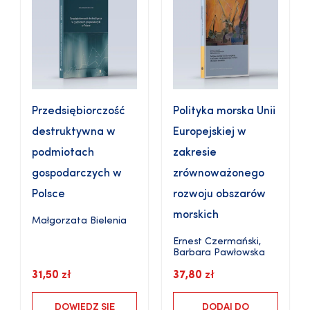
Przedsiębiorczość
Polityka morska Unii
destruktywna w
Europejskiej w
podmiotach
zakresie
gospodarczych w
zrównoważonego
Polsce
rozwoju obszarów
morskich
Małgorzata Bielenia
Ernest Czermański
,
Barbara Pawłowska
31,50
zł
37,80
zł
DOWIEDZ SIĘ
DODAJ DO