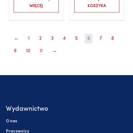
WIĘCEJ
KOSZYKA
←
1
2
3
4
5
6
7
8
9
10
11
→
Wydawnictwo
O nas
Pracownicy