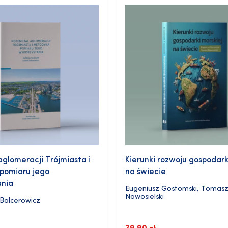
aglomeracji Trójmiasta i
Kierunki rozwoju gospodark
pomiaru jego
na świecie
ania
Eugeniusz Gostomski
,
Tomas
Nowosielski
Balcerowicz