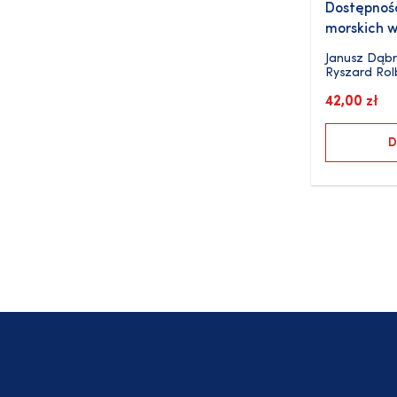
Dostępnoś
morskich w
Janusz Dąbr
Ryszard Rol
42,00
zł
D