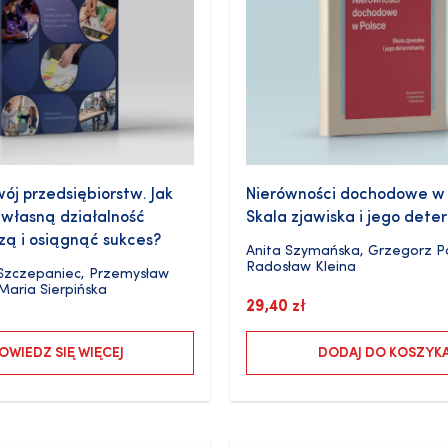
wój przedsiębiorstw. Jak
Nierówności dochodowe w 
własną działalność
Skala zjawiska i jego dete
ą i osiągnąć sukces?
Anita Szymańska
,
Grzegorz P
Radosław Kleina
Szczepaniec
,
Przemysław
Maria Sierpińska
29,40
zł
OWIEDZ SIĘ WIĘCEJ
DODAJ DO KOSZYK