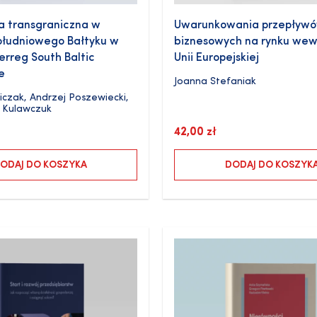
a transgraniczna w
Uwarunkowania przepływó
ołudniowego Bałtyku w
biznesowych na rynku we
terreg South Baltic
Unii Europejskiej
e
Joanna Stefaniak
iczak
,
Andrzej Poszewiecki
,
 Kulawczuk
42,00
zł
ODAJ DO KOSZYKA
DODAJ DO KOSZYK