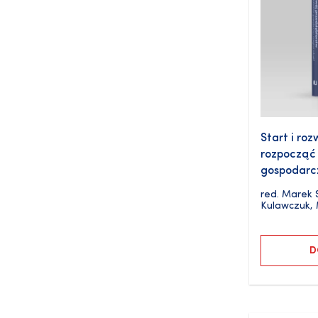
Start i roz
rozpocząć 
gospodarcz
red.
Marek 
Kulawczuk
,
D