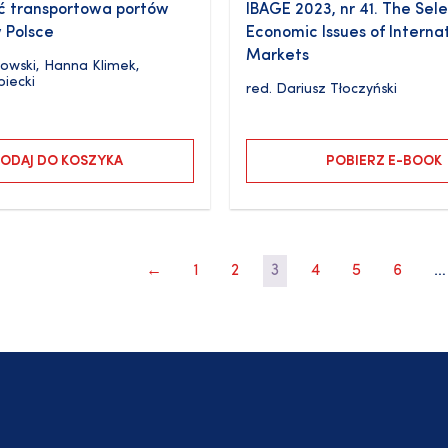
ć transportowa portów
IBAGE 2023, nr 41. The Sel
 Polsce
Economic Issues of Interna
Markets
owski
,
Hanna Klimek
,
biecki
red.
Dariusz Tłoczyński
ODAJ DO KOSZYKA
POBIERZ E-BOOK
←
1
2
3
4
5
6
…