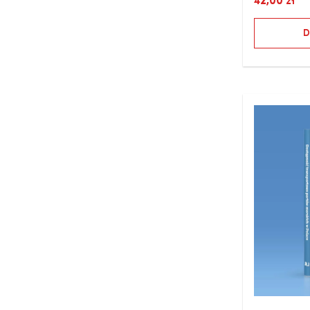
42,00
zł
D