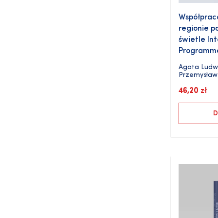
Współprac
regionie p
świetle In
Programm
Agata Ludw
Przemysław
46,20
zł
D