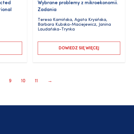
ected
Wybrane problemy z mikroekonomii.
tional
Zadania
Teresa Kamińska
,
Agata Krysińska
,
Barbara Kubska-Maciejewicz
,
Janina
Laudańska-Trynka
DOWIEDZ SIĘ WIĘCEJ
9
10
11
→