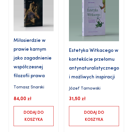
Miłosierdzie w
prawie karnym
Estetyka Witkacego w
jako zagadnienie
kontekście przełomu
współczesnej
antynaturalistycznego
filozofii prawa
i możliwych inspiracji
Tomasz Snarski
Józef Tarnowski
84,00
zł
31,50
zł
DODAJ DO
DODAJ DO
KOSZYKA
KOSZYKA