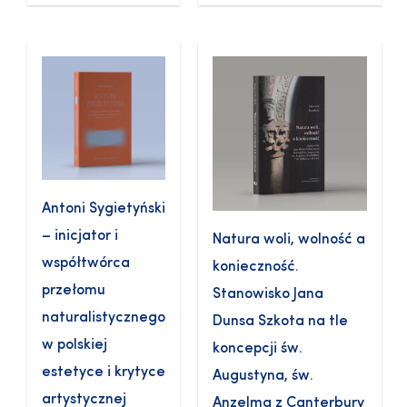
Antoni Sygietyński
– inicjator i
Natura woli, wolność a
współtwórca
konieczność.
przełomu
Stanowisko Jana
naturalistycznego
Dunsa Szkota na tle
w polskiej
koncepcji św.
estetyce i krytyce
Augustyna, św.
artystycznej
Anzelma z Canterbury