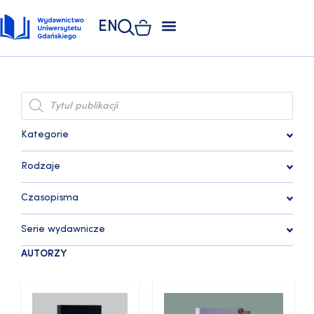
EN
ZAKŁAD POLIGRAFII
KSIĘGARNIA UNIWERSYTECKA
KSIĘGARNIA ONLINE
Kategorie
Rodzaje
Czasopisma
Serie wydawnicze
AUTORZY